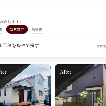
紹介します。
市
筑紫野市
鳥栖市
 施工例を条件で探す
建物
ter
After