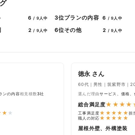
グ
格
プランの内容
3位
6
6
/ 9人中
/ 9人中
判
その他
6位
2
2
/ 9人中
/ 9人中
徳永 さん
60代｜男性｜筑紫野市｜202
ランの内容
相見積数
3社
選んだ理由
サービス、価格、
★
★
★
★
総合満足度
★
★
★
★
★
★
★
★
工事満足度
担
★
★
★
★
★
職人の対応
屋根外壁、外構塗装