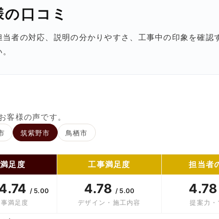
様の口コミ
担当者の対応、説明の分かりやすさ、工事中の印象を確認
い。
お客様の声です。
市
筑紫野市
鳥栖市
合満足度
工事満足度
担当者
4.74
4.78
4.7
/ 5.00
/ 5.00
工事満足度
デザイン・施工内容
提案力・