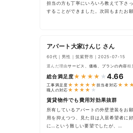
担当の方も丁寧にいろいろ教えて下さ
することができました。次回もまたお
アパート大家けんじ さん
60代｜男性｜筑紫野市｜2025-07-15
選んだ理由
サービス、価格、プランの内容
相
4.66
★
★
★
★
★
総合満足度
★
★
★
★
★
★
★
工事満足度
担当者対応
★
★
★
★
★
職人の対応
賃貸物件でも費用対効果抜群
所有しているアパートの外壁塗装をお
用を抑えつつ、見た目は入居希望者に
に…という難しい要望でしたが、…