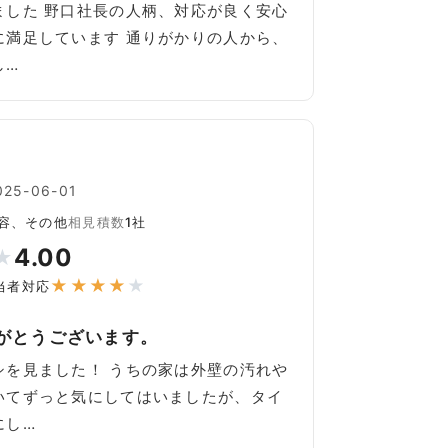
ました 野口社長の人柄、対応が良く安心
に満足しています 通りがかりの人から、
し…
5-06-01
容、その他
相見積数
1社
4.00
★
★
★
★
★
★
当者対応
がとうございます。
シを見ました！ うちの家は外壁の汚れや
いてずっと気にしてはいましたが、タイ
にし…