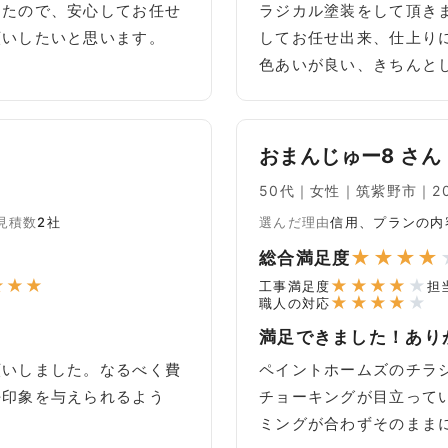
ったので、安心してお任せ
ラジカル塗装をして頂き
願いしたいと思います。
してお任せ出来、仕上り
色あいが良い、きちんと
おまんじゅー8 さん
50代｜女性｜筑紫野市｜202
見積数
2社
選んだ理由
信用、プランの内
★
★
★
★
総合満足度
★
★
★
★
★
★
★
★
工事満足度
担
★
★
★
★
★
職人の対応
満足できました！あり
願いしました。なるべく費
ペイントホームズのチラ
好印象を与えられるよう
チョーキングが目立って
ミングが合わずそのまま