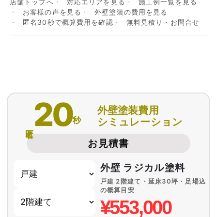
店舗トップへ
対応エリアを見る
施工例一覧を見る
お客様の声を見る
外壁塗装の費用を見る
匿名30秒で概算費用を確認
無料見積り・お問合せ
20
外壁塗装費用
秒
シミュレーション
匿名
お見積書
外壁 ラジカル塗料
戸建 2階建て・延床30坪・足場込
の概算目安
¥553,000