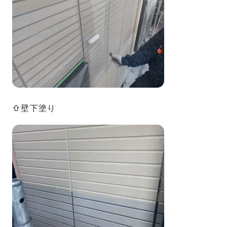
⇧壁下塗り