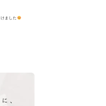
だけました
。